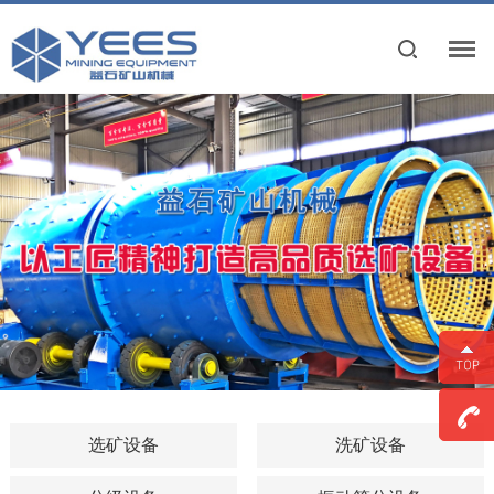
选矿设备
洗矿设备