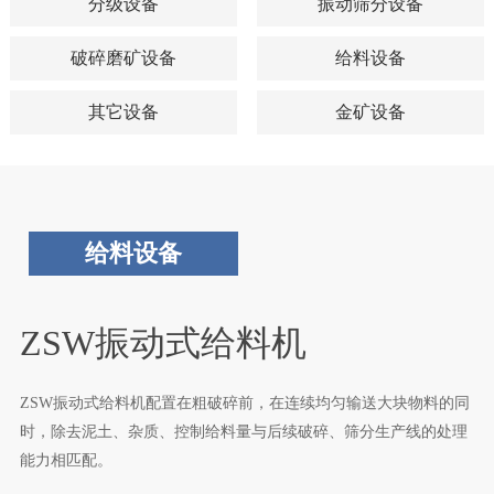
分级设备
振动筛分设备
破碎磨矿设备
给料设备
其它设备
金矿设备
给料设备
ZSW振动式给料机
ZSW振动式给料机配置在粗破碎前，在连续均匀输送大块物料的同
时，除去泥土、杂质、控制给料量与后续破碎、筛分生产线的处理
能力相匹配。