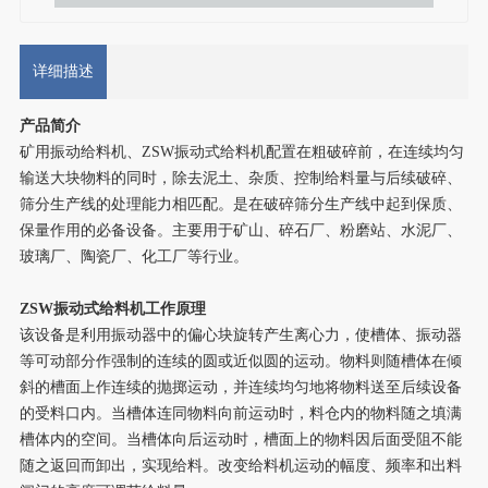
详细描述
产品简介
矿用振动给料机、ZSW振动式给料机配置在粗破碎前，在连续均匀
输送大块物料的同时，除去泥土、杂质、控制给料量与后续破碎、
筛分生产线的处理能力相匹配。是在破碎筛分生产线中起到保质、
保量作用的必备设备。主要用于矿山、碎石厂、粉磨站、水泥厂、
玻璃厂、陶瓷厂、化工厂等行业。
ZSW振动式给料机工作原理
该设备是利用振动器中的偏心块旋转产生离心力，使槽体、振动器
等可动部分作强制的连续的圆或近似圆的运动。物料则随槽体在倾
斜的槽面上作连续的抛掷运动，并连续均匀地将物料送至后续设备
的受料口内。当槽体连同物料向前运动时，料仓内的物料随之填满
槽体内的空间。当槽体向后运动时，槽面上的物料因后面受阻不能
随之返回而卸出，实现给料。改变给料机运动的幅度、频率和出料