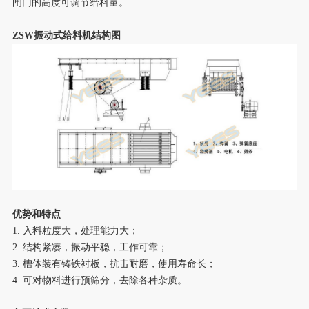
闸门的高度可调节给料量。
ZSW振动式给料机结构图
优势和特点
1. 入料粒度大，处理能力大；
2. 结构紧凑，振动平稳，工作可靠；
3. 槽体装有铸铁衬板，抗击耐磨，使用寿命长；
4. 可对物料进行预筛分，去除各种杂质。