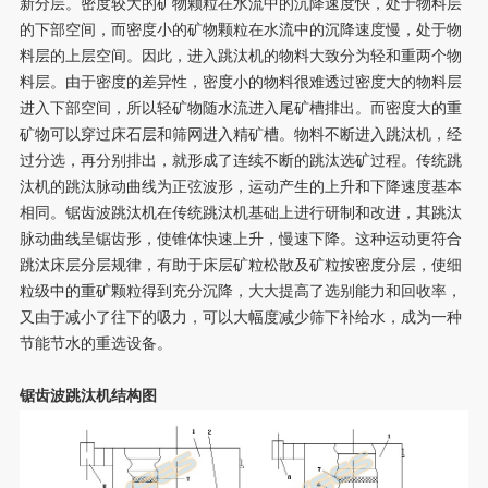
新分层。密度较大的矿物颗粒在水流中的沉降速度快，处于物料层
的下部空间，而密度小的矿物颗粒在水流中的沉降速度慢，处于物
料层的上层空间。因此，进入跳汰机的物料大致分为轻和重两个物
料层。由于密度的差异性，密度小的物料很难透过密度大的物料层
进入下部空间，所以轻矿物随水流进入尾矿槽排出。而密度大的重
矿物可以穿过床石层和筛网进入精矿槽。物料不断进入跳汰机，经
过分选，再分别排出，就形成了连续不断的跳汰选矿过程。传统跳
汰机的跳汰脉动曲线为正弦波形，运动产生的上升和下降速度基本
相同。锯齿波跳汰机在传统跳汰机基础上进行研制和改进，其跳汰
脉动曲线呈锯齿形，使锥体快速上升，慢速下降。这种运动更符合
跳汰床层分层规律，有助于床层矿粒松散及矿粒按密度分层，使细
粒级中的重矿颗粒得到充分沉降，大大提高了选别能力和回收率，
又由于减小了往下的吸力，可以大幅度减少筛下补给水，成为一种
节能节水的重选设备。
锯齿波跳汰机结构图