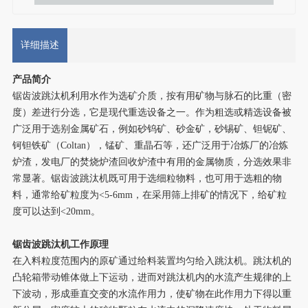
详细描述
产品简介
锯齿波跳汰机利用水作为选矿介质，按有用矿物与脉石的比重（密
度）差进行分选，它是现代重选设备之一。作为粗选或精选设备被
广泛用于选别金属矿石，例如砂钨矿、砂金矿，砂锡矿、钽铌矿、
钶钽铁矿（Coltan），锰矿、重晶石等，还广泛用于冶炼厂的冶炼
炉渣，发电厂的焚烧炉渣回收炉渣中有用的金属物质，分选效果非
常显著。锯齿波跳汰机既可用于选细粒物料，也可用于选粗的物
料，通常给矿粒度为<5-6mm，在采用筛上排矿的情况下，给矿粒
度可以达到<20mm。
锯齿波跳汰机工作原理
在入料粒度范围内的原矿通过给料装置均匀给入跳汰机。跳汰机的
凸轮箱带动锥体做上下运动，进而对跳汰机内的水流产生规律的上
下波动，形成垂直交变的水流作用力，使矿物在此作用力下得以重