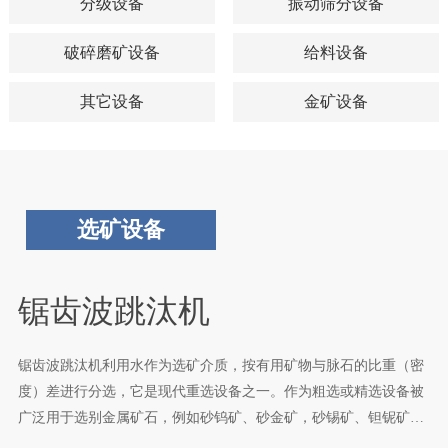
分级设备
振动筛分设备
破碎磨矿设备
给料设备
其它设备
金矿设备
选矿设备
锯齿波跳汰机
锯齿波跳汰机利用水作为选矿介质，按有用矿物与脉石的比重（密
度）差进行分选，它是现代重选设备之一。作为粗选或精选设备被
广泛用于选别金属矿石，例如砂钨矿、砂金矿，砂锡矿、钽铌矿、
钶钽铁矿，锰矿、重晶石等。