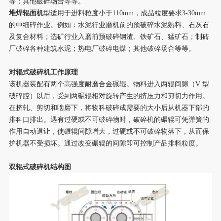
等；其他破碎场合等等。
堆焊辊面机
型适用于进料粒度小于110mm，成品粒度要求3-30mm
的中细碎作业。例如：水泥行业磨机前的预破碎水泥熟料、石灰石
及复合材料；选矿行业入磨前预破碎钢渣、铁矿石、猛矿石；制砖
厂破碎各种建筑水泥；热电厂破碎电煤；其他破碎场合等等。
对辊式破碎机工作原理
该机器装配有两个高强度耐磨合金碾辊。物料进入两辊间隙（V 型
破碎腔）以后，受到两碾辊相对旋转产生的挤压力和剪切力作用。
在挤轧、剪切和啮磨下，将物科破碎成需要的大小后从机器下部的
排科口排出。遇有过硬或不可破碎物时，破碎机的碾辊可凭弹簧的
作用自动退让，使碾辊间隙增大，过硬或不可破碎物落下，从而保
护机器不受损坏。通过改变碾辊的间隙即可控制产品排料粒度。
双辊式破碎机结构图